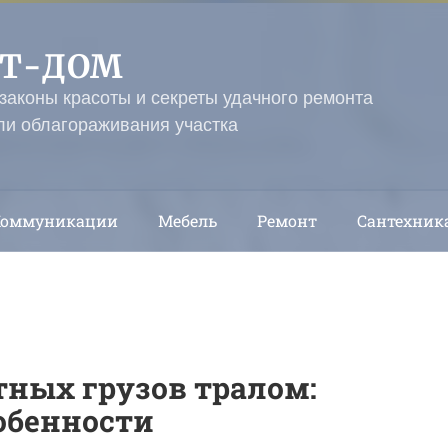
ЭТ-ДОМ
 законы красоты и секреты удачного ремонта
ли облагораживания участка
Коммуникации
Мебель
Ремонт
Сантехник
тных грузов тралом:
обенности