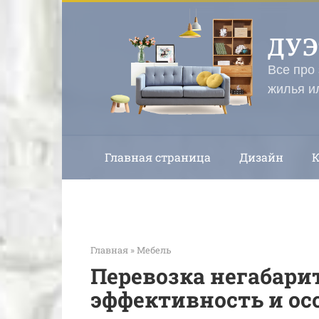
Перейти
к
ДУ
контенту
Все про
жилья и
Главная страница
Дизайн
Главная
»
Мебель
Перевозка негабари
эффективность и ос