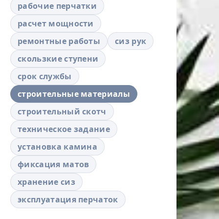
рабочие перчатки
расчет мощности
ремонтные работы
сиз рук
скользкие ступени
срок службы
строительные материалы
строительный скотч
техническое задание
установка камина
фиксация матов
хранение сиз
эксплуатация перчаток