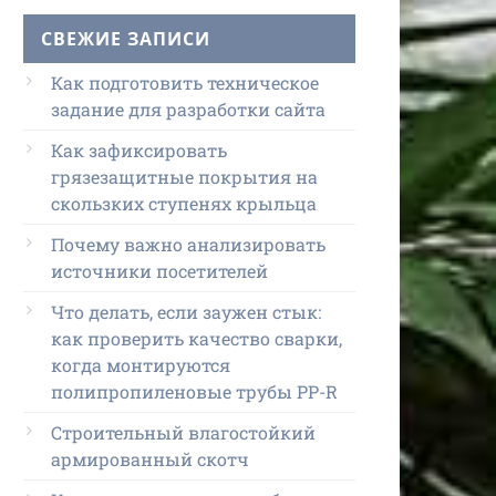
СВЕЖИЕ ЗАПИСИ
Как подготовить техническое
задание для разработки сайта
Как зафиксировать
грязезащитные покрытия на
скользких ступенях крыльца
Почему важно анализировать
источники посетителей
Что делать, если заужен стык:
как проверить качество сварки,
когда монтируются
полипропиленовые трубы PP-R
Строительный влагостойкий
армированный скотч