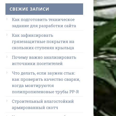
СВЕЖИЕ ЗАПИСИ
Как подготовить техническое
задание для разработки сайта
Как зафиксировать
грязезащитные покрытия на
скользких ступенях крыльца
Почему важно анализировать
источники посетителей
Что делать, если заужен стык:
как проверить качество сварки,
когда монтируются
полипропиленовые трубы PP-R
Строительный влагостойкий
армированный скотч