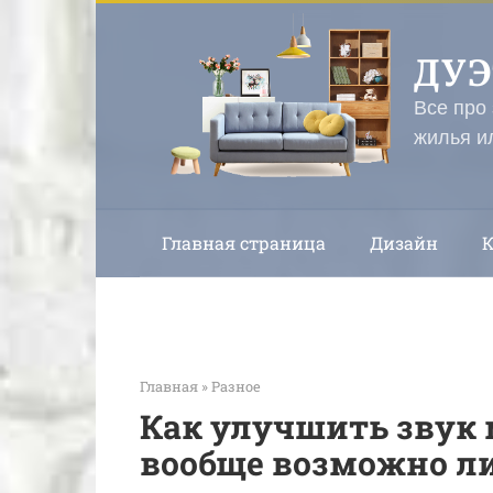
Перейти
к
ДУ
контенту
Все про
жилья и
Главная страница
Дизайн
Главная
»
Разное
Как улучшить звук 
вообще возможно ли