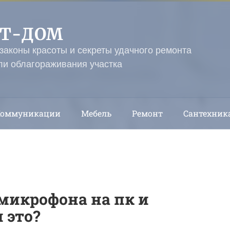
ЭТ-ДОМ
 законы красоты и секреты удачного ремонта
ли облагораживания участка
Коммуникации
Мебель
Ремонт
Сантехник
микрофона на пк и
 это?