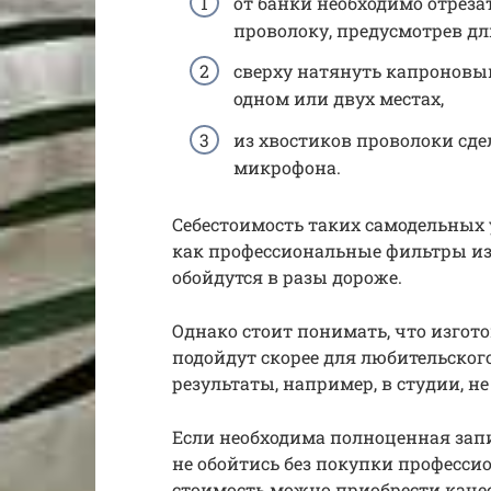
от банки необходимо отреза
проволоку, предусмотрев дл
сверху натянуть капроновый
одном или двух местах,
из хвостиков проволоки сде
микрофона.
Себестоимость таких самодельных ус
как профессиональные фильтры из
обойдутся в разы дороже.
Однако стоит понимать, что изго
подойдут скорее для любительског
результаты, например, в студии, не
Если необходима полноценная запи
не обойтись без покупки професси
стоимость можно приобрести качес