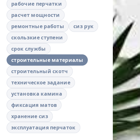
рабочие перчатки
расчет мощности
ремонтные работы
сиз рук
скользкие ступени
срок службы
строительные материалы
строительный скотч
техническое задание
установка камина
фиксация матов
хранение сиз
эксплуатация перчаток