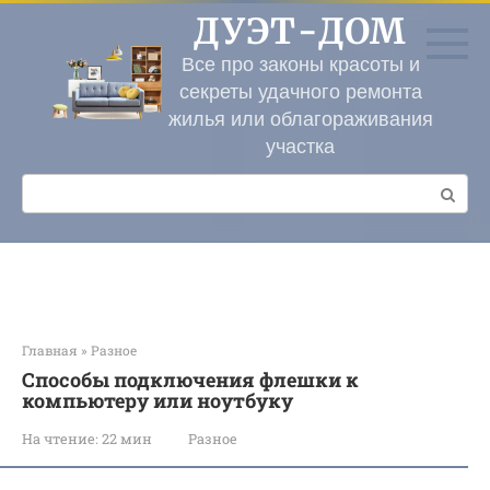
Перейти
ДУЭТ-ДОМ
к
контенту
Все про законы красоты и
секреты удачного ремонта
жилья или облагораживания
участка
Поиск:
Главная
»
Разное
Способы подключения флешки к
компьютеру или ноутбуку
На чтение:
22 мин
Разное