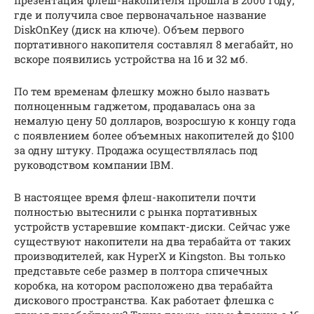
презентация флеш-накопителя прошла в 2000 году,
где и получила свое первоначальное название
DiskOnKey (диск на ключе). Объем первого
портативного накопителя составлял 8 мегабайт, но
вскоре появились устройства на 16 и 32 мб.
По тем временам флешку можно было назвать
полноценным гаджетом, продавалась она за
немалую цену 50 долларов, возросшую к концу года
с появлением более объемных накопителей до $100
за одну штуку. Продажа осуществлялась под
руководством компании IBM.
В настоящее время флеш-накопители почти
полностью вытеснили с рынка портативных
устройств устаревшие компакт-диски. Сейчас уже
существуют накопители на два терабайта от таких
производителей, как HyperX и Kingston. Вы только
представьте себе размер в полтора спичечных
коробка, на котором расположено два терабайта
дискового пространства. Как работает флешка с