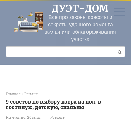
Перейти
ДУЭТ-ДОМ
к
контенту
Все про законы красоты и
секреты удачного ремонта
жилья или облагораживания
участка
Поиск:
Главная
»
Ремонт
9 советов по выбору ковра на пол: в
гостиную, детскую, спальню
На чтение:
20 мин
Ремонт