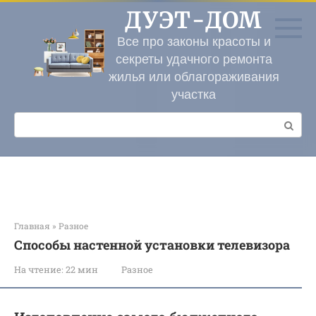
Перейти
ДУЭТ-ДОМ
к
контенту
Все про законы красоты и
секреты удачного ремонта
жилья или облагораживания
участка
Поиск:
Главная
»
Разное
Способы настенной установки телевизора
На чтение:
22 мин
Разное