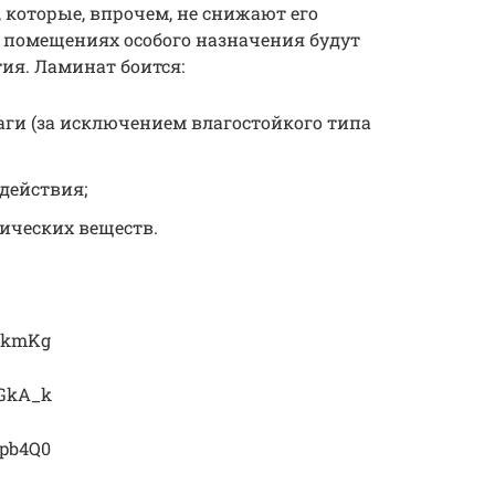
, которые, впрочем, не снижают его
 помещениях особого назначения будут
ия. Ламинат боится:
аги (за исключением влагостойкого типа
действия;
ических веществ.
jmkmKg
OGkA_k
5pb4Q0