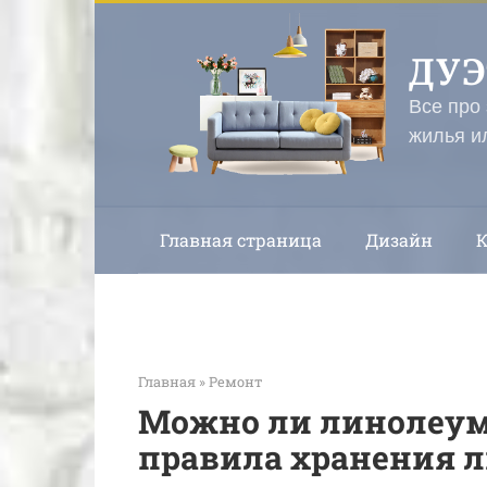
Перейти
к
ДУ
контенту
Все про
жилья и
Главная страница
Дизайн
Главная
»
Ремонт
Можно ли линолеум 
правила хранения 