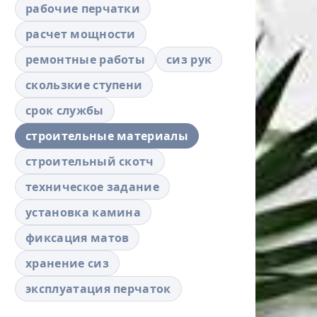
рабочие перчатки
расчет мощности
ремонтные работы
сиз рук
скользкие ступени
срок службы
строительные материалы
строительный скотч
техническое задание
установка камина
фиксация матов
хранение сиз
эксплуатация перчаток