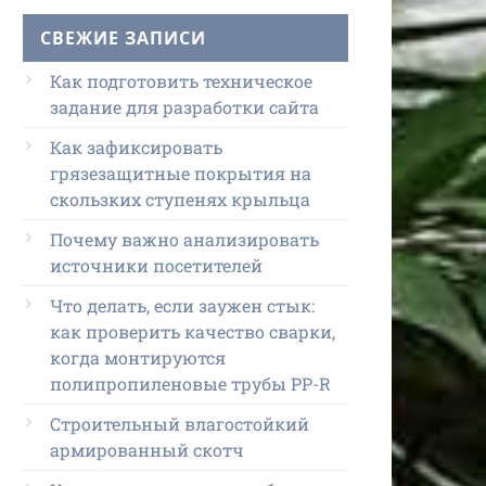
СВЕЖИЕ ЗАПИСИ
Как подготовить техническое
задание для разработки сайта
Как зафиксировать
грязезащитные покрытия на
скользких ступенях крыльца
Почему важно анализировать
источники посетителей
Что делать, если заужен стык:
как проверить качество сварки,
когда монтируются
полипропиленовые трубы PP-R
Строительный влагостойкий
армированный скотч