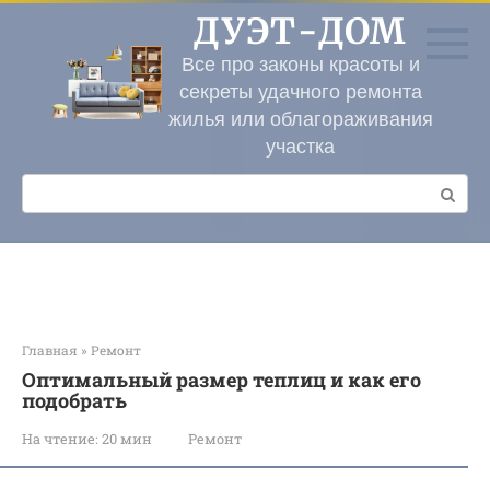
Перейти
ДУЭТ-ДОМ
к
контенту
Все про законы красоты и
секреты удачного ремонта
жилья или облагораживания
участка
Поиск:
Главная
»
Ремонт
Оптимальный размер теплиц и как его
подобрать
На чтение:
20 мин
Ремонт