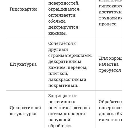
поверхностей,
гипсокартон
Гипсокартон
окрашивается,
достаточно
оклеивается
трудоемкий
обоями,
процесс.
декорируется
камнем.
Сочетается с
другими
стройматериалами:
Для хорошег
декоративным
Штукатурка
качества
камнем, деревом,
требуется оп
плиткой,
лакокрасочными
покрытиями.
Защищает от
негативных
Обрабатыва
Декоративная
внешних факторов,
поверхность
штукатурка
оптимальна для
должна быт
наружной
идеально гла
обработки.