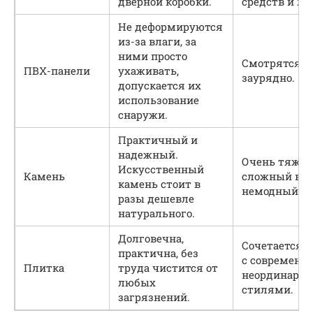
дверной коробки.
средств и ла
Не деформируются
из-за влаги, за
ними просто
Смотрятся
ПВХ-панели
ухаживать,
заурядно.
допускается их
использование
снаружи.
Практичный и
надежный.
Очень тяжел
Искусственный
Камень
сложный в д
камень стоит в
немодный.
разы дешевле
натурального.
Долговечна,
Сочетается т
практична, без
с современн
Плитка
труда чистится от
неординарн
любых
стилями.
загрязнений.