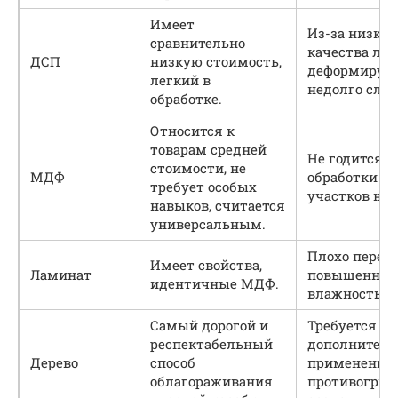
Имеет
Из-за низког
сравнительно
качества лег
ДСП
низкую стоимость,
деформирует
легкий в
недолго слу
обработке.
Относится к
товарам средней
Не годится д
стоимости, не
МДФ
обработки
требует особых
участков на 
навыков, считается
универсальным.
Плохо перен
Имеет свойства,
Ламинат
повышенну
идентичные МДФ.
влажность.
Самый дорогой и
Требуется
респектабельный
дополнитель
Дерево
способ
применение
облагораживания
противогриб