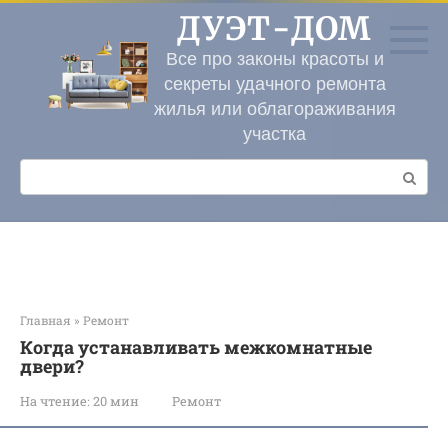
Перейти
ДУЭТ-ДОМ
к
контенту
Все про законы красоты и
секреты удачного ремонта
жилья или облагораживания
участка
Поиск:
Главная
»
Ремонт
Когда устанавливать межкомнатные
двери?
На чтение:
20 мин
Ремонт