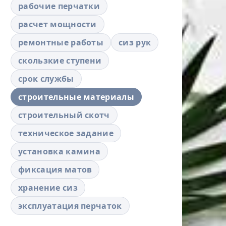
рабочие перчатки
расчет мощности
ремонтные работы
сиз рук
скользкие ступени
срок службы
строительные материалы
строительный скотч
техническое задание
установка камина
фиксация матов
хранение сиз
эксплуатация перчаток