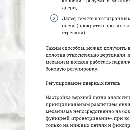
коробки, требуемый механи
двери;
Далее, тем же шестигранны
влево (прокрутив против ча
стрелкой).
Таким способом, можно получить 
полотна относительно вертикали, 
механизм должен работать паралле
боковую регулировку.
Регулирование дверных петель
Настройка верхней петли аналогич
принципиальным различием явля
механизма непосредственно на бок
функцией «проветривание», при ко
только на нижних петлях и фикси