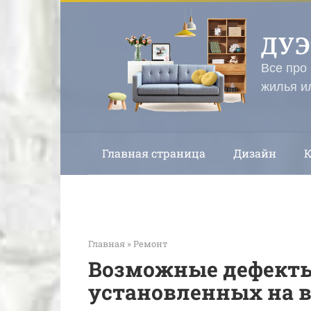
Перейти
к
ДУ
контенту
Все про
жилья и
Главная страница
Дизайн
Главная
»
Ремонт
Возможные дефекты
установленных на в