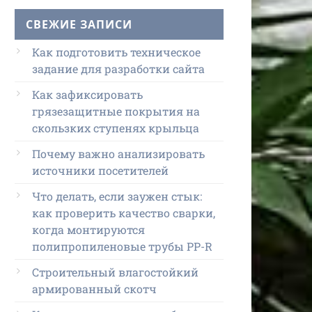
СВЕЖИЕ ЗАПИСИ
Как подготовить техническое
задание для разработки сайта
Как зафиксировать
грязезащитные покрытия на
скользких ступенях крыльца
Почему важно анализировать
источники посетителей
Что делать, если заужен стык:
как проверить качество сварки,
когда монтируются
полипропиленовые трубы PP-R
Строительный влагостойкий
армированный скотч