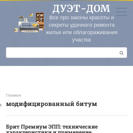
Перейти
ДУЭТ-ДОМ
к
контенту
Все про законы красоты и
секреты удачного ремонта
жилья или облагораживания
участка
Поиск:
Главная
модифицированный битум
Брит Премиум ЭПП: технические
характеристики и применение