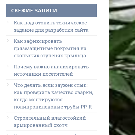
СВЕЖИЕ ЗАПИСИ
Как подготовить техническое
задание для разработки сайта
Как зафиксировать
грязезащитные покрытия на
скользких ступенях крыльца
Почему важно анализировать
источники посетителей
Что делать, если заужен стык:
как проверить качество сварки,
когда монтируются
полипропиленовые трубы PP-R
Строительный влагостойкий
армированный скотч