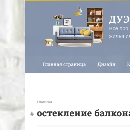
Перейти
к
ДУ
контенту
Все про
жилья и
Главная страница
Дизайн
Главная
остекление балкон