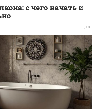
лкона: с чего начать и
ьно
0