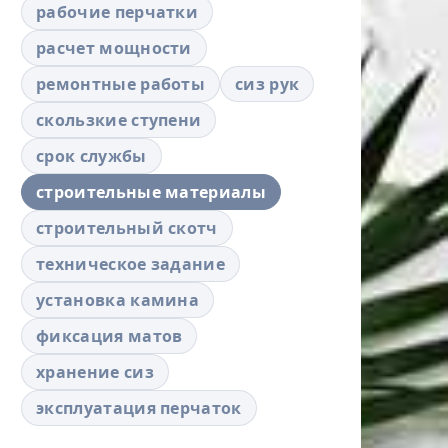
рабочие перчатки
расчет мощности
ремонтные работы
сиз рук
скользкие ступени
срок службы
строительные материалы
строительный скотч
техническое задание
установка камина
фиксация матов
хранение сиз
эксплуатация перчаток