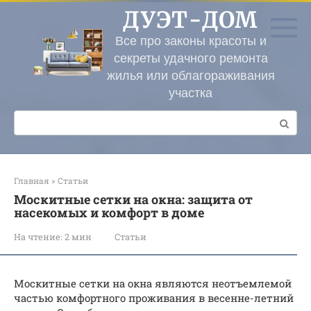
Перейти
ДУЭТ-ДОМ
к
контенту
Все про законы красоты и
секреты удачного ремонта
жилья или облагораживания
участка
Поиск:
Главная
»
Статьи
Москитные сетки на окна: защита от
насекомых и комфорт в доме
На чтение:
2 мин
Статьи
Москитные сетки на окна являются неотъемлемой
частью комфортного проживания в весенне-летний