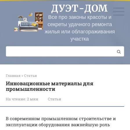
Перейти
ДУЭТ-ДОМ
к
контенту
Все про законы красоты и
секреты удачного ремонта
жилья или облагораживания
участка
Поиск:
Главная
»
Статьи
Инновационные материалы для
промышленности
На чтение:
2 мин
Статьи
В современном промышленном строительстве и
эксплуатации оборудования важнейшую роль