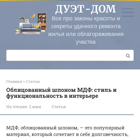
Перейти
ДУЭТ-ДОМ
к
контенту
Все про законы красоты и
секреты удачного ремонта
жилья или облагораживания
участка
Поиск:
Главная
»
Статьи
Облицованный шпоном МДФ: стиль и
функциональность в интерьере
На чтение:
2 мин
Статьи
МДФ, облицованный шпоном, — это популярный
материал, который сочетает в себе долговечность,