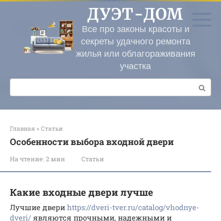
Перейти
ДУЭТ-ДОМ
к
контенту
Все про законы красоты и
секреты удачного ремонта
жилья или облагораживания
участка
Поиск:
Главная
»
Статьи
Особенности выбора входной двери
На чтение:
2 мин
Статьи
Какие входные двери лучше
Лучшие двери
https://dveri-tver.ru/catalog/vhodnye-
dveri/
являются прочными, надежными и