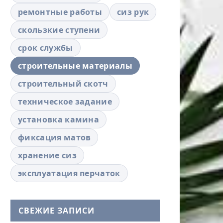
ремонтные работы
сиз рук
скользкие ступени
срок службы
строительные материалы
строительный скотч
техническое задание
установка камина
фиксация матов
хранение сиз
эксплуатация перчаток
СВЕЖИЕ ЗАПИСИ