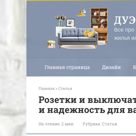
Перейти
к
ДУ
контенту
Все про
жилья и
Главная страница
Дизайн
Главная
»
Статьи
Розетки и выключате
и надежность для в
На чтение:
2 мин
Рубрика:
Статьи