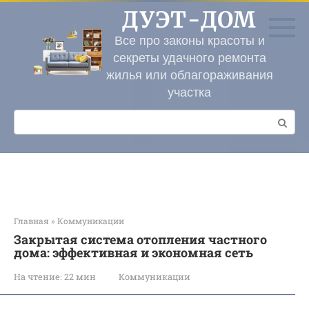
Перейти
ДУЭТ-ДОМ
к
контенту
Все про законы красоты и
секреты удачного ремонта
жилья или облагораживания
участка
Поиск:
Главная
»
Коммуникации
Закрытая система отопления частного
дома: эффективная и экономная сеть
На чтение:
22 мин
Коммуникации