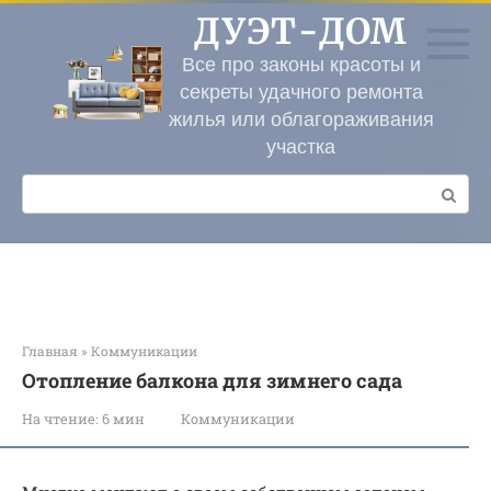
Перейти
ДУЭТ-ДОМ
к
контенту
Все про законы красоты и
секреты удачного ремонта
жилья или облагораживания
участка
Поиск:
Главная
»
Коммуникации
Отопление балкона для зимнего сада
На чтение:
6 мин
Коммуникации