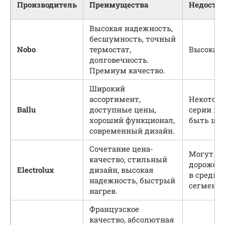
Производитель
Преимущества
Недоста
Высокая надежность,
бесшумность, точный
Nobo
термостат,
Высокая 
долговечность.
Премиум качество.
Широкий
ассортимент,
Некотор
Ballu
доступные цены,
серии мо
хороший функционал,
быть шу
современный дизайн.
Сочетание цена-
Могут б
качество, стильный
дороже а
Electrolux
дизайн, высокая
в средне
надежность, быстрый
сегменте
нагрев.
Французское
качество, абсолютная