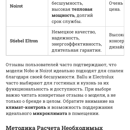
бесшумность,
Очень вы
Noirot
высокая
тепловая
цена.
мощность
, долгий
срок службы.
Немецкое качество,
Высокая 
надежность,
Stiebel Eltron
консерв
энергоэффективность,
дизайн.
длительная гарантия.
Отзывы пользователей часто подтверждают, что
модели Nobo и Noirot идеально подходят для спален
благодаря своей бесшумности. Ballu и Electrolux
часто выбирают для гостиных и кухонь за их
функциональность и доступность. При выборе
важно читать конкретные отзывы о модели, а не
только о бренде в целом. Обратите внимание на
климат-контроль
и возможность поддержания
идеального
микроклимата
в помещении.
Методика Расчета Необходимых