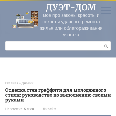
Перейти
ДУЭТ-ДОМ
к
контенту
Все про законы красоты и
секреты удачного ремонта
жилья или облагораживания
участка
Поиск:
Главная
»
Дизайн
Отделка стен граффити для молодежного
стиля: руководство по выполнению своими
руками
На чтение:
5 мин
Дизайн