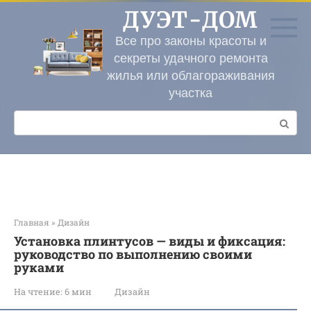
Перейти
ДУЭТ-ДОМ
к
контенту
Все про законы красоты и
секреты удачного ремонта
жилья или облагораживания
участка
Поиск:
Главная
»
Дизайн
Установка плинтусов — виды и фиксация:
руководство по выполнению своими
руками
На чтение:
6 мин
Дизайн