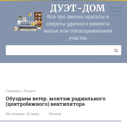
Перейти
ДУЭТ-ДОМ
к
контенту
Все про законы красоты и
секреты удачного ремонта
жилья или облагораживания
участка
Поиск:
Главная
»
Разное
Обуздаем ветер. монтаж радиального
(центробежного) вентилятора
На чтение:
20 мин
Разное