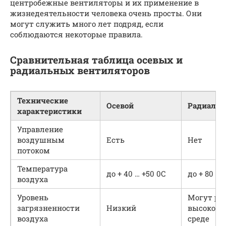
центробежные вентиляторы и их применение в
жизнедеятельности человека очень просты. Они
могут служить много лет подряд, если
соблюдаются некоторые правила.
Сравнительная таблица осевых и
радиальных вентиляторов
Технические
Осевой
Радиаль
характеристики
Управление
воздушным
Есть
Нет
потоком
Температура
до + 40 … +50 0С
до + 80 0С
воздуха
Уровень
Могут раб
загрязненности
Низкий
высокоза
воздуха
среде