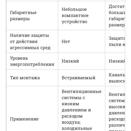
Достаточ
Небольшое
Габаритные
большие
компактное
размеры
габаритн
устройство
размеры
Наличие защиты
Защита от
от действия
Нет
пыли и к
агрессивных сред
Уровень
Низкий
Низкий
энергопотребления
Канальны
Тип монтажа
Встраиваемый
выносной
Вентиляционные
Вентиля
системы с
системы 
низким
высоким
давлением и
давление
расходом
Применение
расходом 
воздуха;
различн
холодильные
промышл