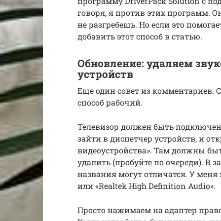
программу DriverPack Solution с 
говоря, я против этих программ. О
не разгребешь. Но если это помогае
добавить этот способ в статью.
Обновление: удаляем звук
устройств
Еще один совет из комментариев. Са
способ рабочий.
Телевизор должен быть подключен
зайти в диспетчер устройств, и от
видеоустройства». Там должны бы
удалить (пробуйте по очереди). В 
названия могут отличатся. У меня эт
или «Realtek High Definition Audio».
Просто нажимаем на адаптер прав