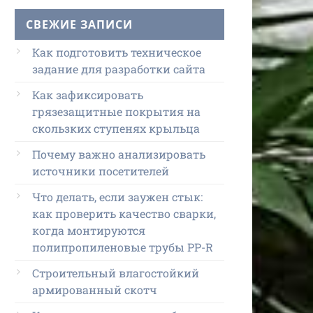
СВЕЖИЕ ЗАПИСИ
Как подготовить техническое
задание для разработки сайта
Как зафиксировать
грязезащитные покрытия на
скользких ступенях крыльца
Почему важно анализировать
источники посетителей
Что делать, если заужен стык:
как проверить качество сварки,
когда монтируются
полипропиленовые трубы PP-R
Строительный влагостойкий
армированный скотч