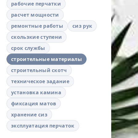
рабочие перчатки
расчет мощности
ремонтные работы
сиз рук
скользкие ступени
срок службы
строительные материалы
строительный скотч
техническое задание
установка камина
фиксация матов
хранение сиз
эксплуатация перчаток