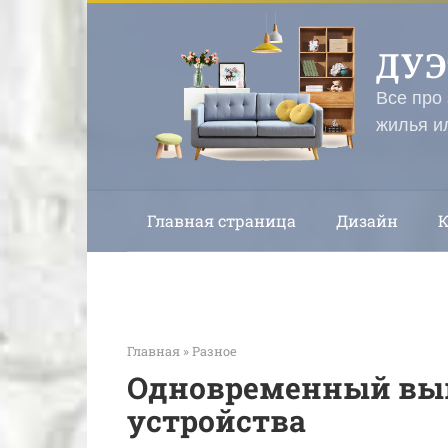
Перейти
к
ДУ
контенту
Все про
жилья и
Главная страница
Дизайн
Главная
»
Разное
Одновременный выв
устройства