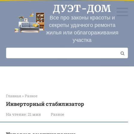
Перейти
ДУЭТ-ДОМ
к
контенту
Все про законы красоты и
секреты удачного ремонта
жилья или облагораживания
участка
Поиск:
Главная
»
Разное
Инверторный стабилизатор
На чтение:
21 мин
Разное