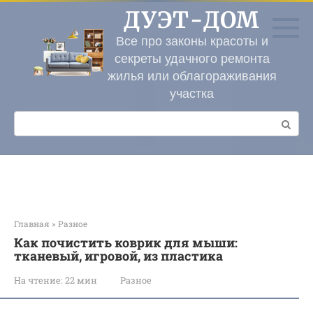
Перейти
ДУЭТ-ДОМ
к
контенту
Все про законы красоты и
секреты удачного ремонта
жилья или облагораживания
участка
Поиск:
Главная
»
Разное
Как почистить коврик для мыши:
тканевый, игровой, из пластика
На чтение:
22 мин
Разное