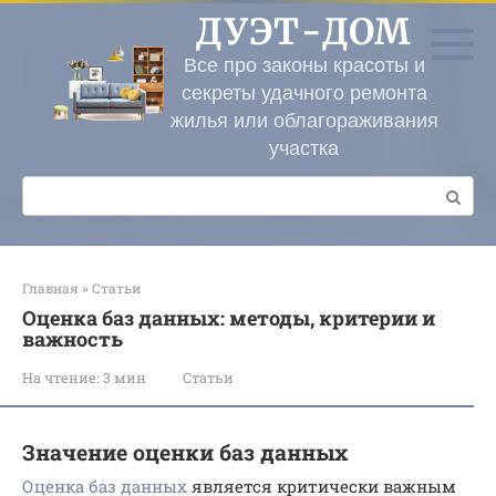
Перейти
ДУЭТ-ДОМ
к
контенту
Все про законы красоты и
секреты удачного ремонта
жилья или облагораживания
участка
Поиск:
Главная
»
Статьи
Оценка баз данных: методы, критерии и
важность
На чтение:
3 мин
Статьи
Значение оценки баз данных
Оценка баз данных
является критически важным