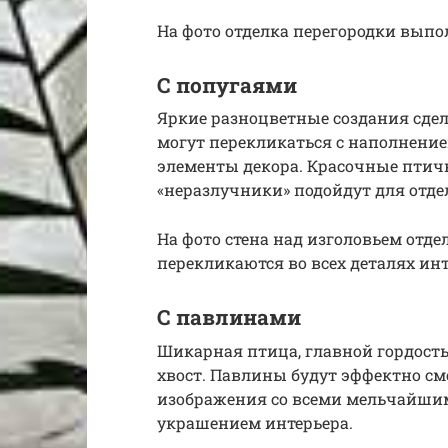
На фото отделка перегородки выпо
С попугаями
Яркие разноцветные создания сде
могут перекликаться с наполнени
элементы декора. Красочные птичк
«неразлучники» подойдут для отде
На фото стена над изголовьем отде
перекликаются во всех деталях инт
С павлинами
Шикарная птица, главной гордост
хвост. Павлины будут эффектно смо
изображения со всеми мельчайшим
украшением интерьера.