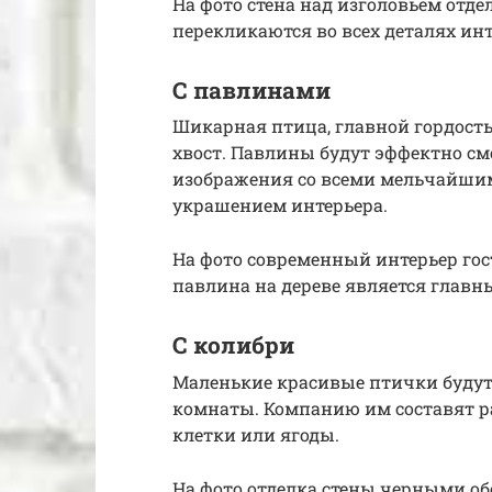
На фото стена над изголовьем отде
перекликаются во всех деталях инт
С павлинами
Шикарная птица, главной гордост
хвост. Павлины будут эффектно смо
изображения со всеми мельчайшим
украшением интерьера.
На фото современный интерьер гос
павлина на дереве является глав
С колибри
Маленькие красивые птички будут
комнаты. Компанию им составят р
клетки или ягоды.
На фото отделка стены черными о