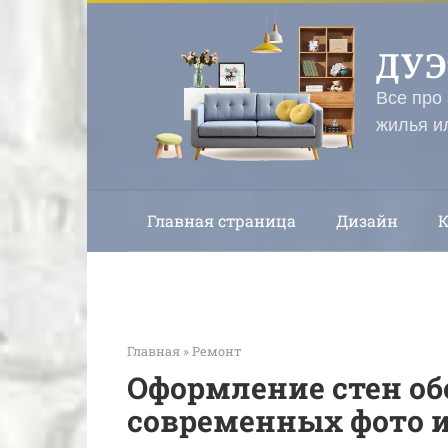
Перейти
к
ДУ
контенту
Все про
жилья и
Главная страница
Дизайн
Главная
»
Ремонт
Оформление стен об
современных фото и