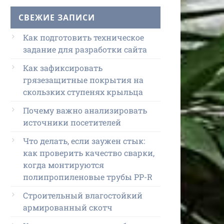
СВЕЖИЕ ЗАПИСИ
Как подготовить техническое
задание для разработки сайта
Как зафиксировать
грязезащитные покрытия на
скользких ступенях крыльца
Почему важно анализировать
источники посетителей
Что делать, если заужен стык:
как проверить качество сварки,
когда монтируются
полипропиленовые трубы PP-R
Строительный влагостойкий
армированный скотч