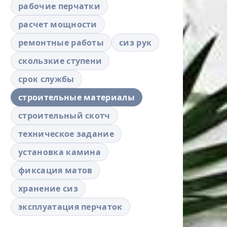
рабочие перчатки
расчет мощности
ремонтные работы
сиз рук
скользкие ступени
срок службы
строительные материалы
строительный скотч
техническое задание
установка камина
фиксация матов
хранение сиз
эксплуатация перчаток