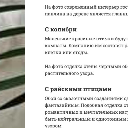
На фото современный интерьер гос
павлина на дереве является глав
С колибри
Маленькие красивые птички будут
комнаты. Компанию им составят р
клетки или ягоды.
На фото отделка стены черными о
растительного узора.
С райскими птицами
Обои со сказочными созданиями 
фантазийным. Подобная отделка с
романтичных и мечтательных нату
быть нейтральным и однотонным 
узором.