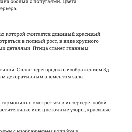
лана обоями с попугаями. Цвета
ерьера.
ью которой считается длинный красивый
треться в полный рост, в виде крупного
и деталями. Птица станет главным
тиной. Стена-перегородка с изображением 3д
ным декоративным элементом зала.
 гармонично смотреться в интерьере любой
астительные или цветочные узоры, красивые
боями с изображением колибри и