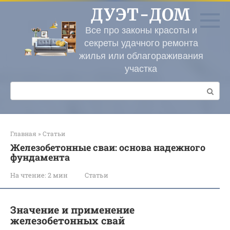
Перейти
ДУЭТ-ДОМ
к
контенту
Все про законы красоты и
секреты удачного ремонта
жилья или облагораживания
участка
Поиск:
Главная
»
Статьи
Железобетонные сваи: основа надежного
фундамента
На чтение:
2 мин
Статьи
Значение и применение
железобетонных свай