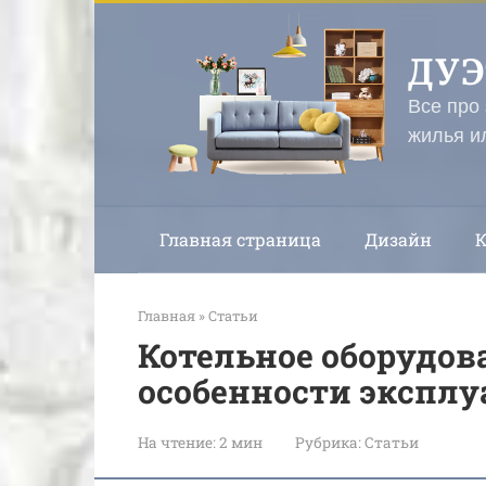
Перейти
к
ДУ
контенту
Все про
жилья и
Главная страница
Дизайн
Главная
»
Статьи
Котельное оборудов
особенности экспл
На чтение:
2 мин
Рубрика:
Статьи