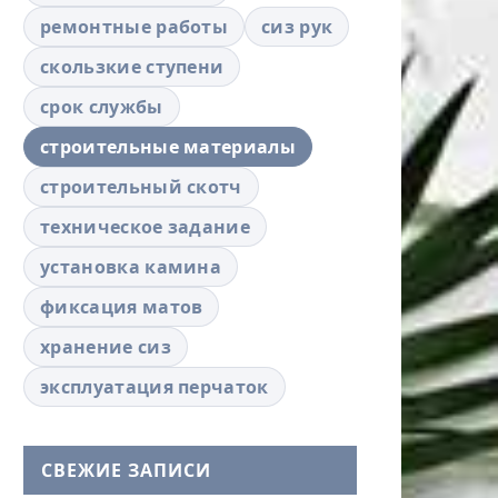
ремонтные работы
сиз рук
скользкие ступени
срок службы
строительные материалы
строительный скотч
техническое задание
установка камина
фиксация матов
хранение сиз
эксплуатация перчаток
СВЕЖИЕ ЗАПИСИ