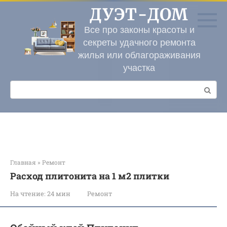
Перейти
ДУЭТ-ДОМ
к
контенту
Все про законы красоты и
секреты удачного ремонта
жилья или облагораживания
участка
Поиск:
Главная
»
Ремонт
Расход плитонита на 1 м2 плитки
На чтение:
24 мин
Ремонт