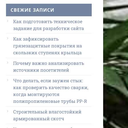
СВЕЖИЕ ЗАПИСИ
Как подготовить техническое
задание для разработки сайта
Как зафиксировать
грязезащитные покрытия на
скользких ступенях крыльца
Почему важно анализировать
источники посетителей
Что делать, если заужен стык:
как проверить качество сварки,
когда монтируются
полипропиленовые трубы PP-R
Строительный влагостойкий
армированный скотч