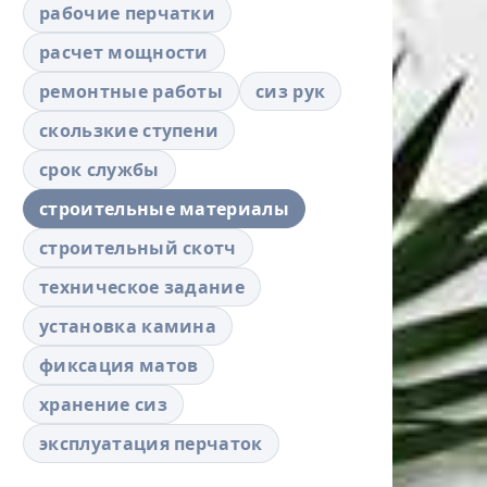
рабочие перчатки
расчет мощности
ремонтные работы
сиз рук
скользкие ступени
срок службы
строительные материалы
строительный скотч
техническое задание
установка камина
фиксация матов
хранение сиз
эксплуатация перчаток