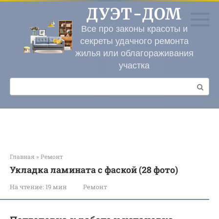
Перейти
ДУЭТ-ДОМ
к
контенту
Все про законы красоты и
секреты удачного ремонта
жилья или облагораживания
участка
Поиск:
Главная
»
Ремонт
Укладка ламината с фаской (28 фото)
На чтение:
19 мин
Ремонт