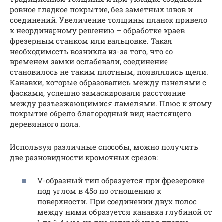
ровное гладкое покрытие, без заметных швов и
соединений. Увеличение толщины планок привело
к неординарному решению – обработке краев
фрезерным станком или вальцовке. Такая
необходимость возникла из-за того, что со
временем замки ослабевали, соединение
становилось не таким плотным, появлялись щели.
Канавки, которые образовались между панелями с
фасками, успешно замаскировали расстояние
между разъезжающимися ламелями. Плюс к этому
покрытие обрело благородный вид настоящего
деревянного пола.
Используя различные способы, можно получить
две разновидности кромочных срезов:
V-образный тип образуется при фрезеровке
под углом в 45о по отношению к
поверхности. При соединении двух полос
между ними образуется канавка глубиной от
1 до 3-4 мм, на дне которой края плотно