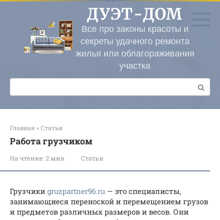
Перейти
ДУЭТ-ДОМ
к
контенту
Все про законы красоты и
секреты удачного ремонта
жилья или облагораживания
участка
Поиск:
Главная
»
Статьи
Работа грузчиком
На чтение:
2 мин
Статьи
Грузчики
gruzpartner96.ru
— это специалисты,
занимающиеся переноской и перемещением грузов
и предметов различных размеров и весов. Они