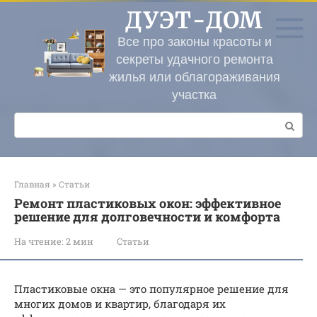
Перейти
ДУЭТ-ДОМ
к
контенту
Все про законы красоты и
секреты удачного ремонта
жилья или облагораживания
участка
Поиск:
Главная
»
Статьи
Ремонт пластиковых окон: эффективное
решение для долговечности и комфорта
На чтение:
2 мин
Статьи
Пластиковые окна — это популярное решение для
многих домов и квартир, благодаря их