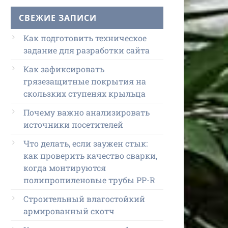
СВЕЖИЕ ЗАПИСИ
Как подготовить техническое
задание для разработки сайта
Как зафиксировать
грязезащитные покрытия на
скользких ступенях крыльца
Почему важно анализировать
источники посетителей
Что делать, если заужен стык:
как проверить качество сварки,
когда монтируются
полипропиленовые трубы PP-R
Строительный влагостойкий
армированный скотч