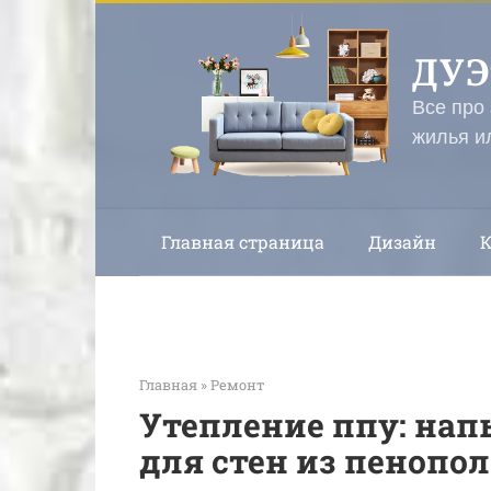
Перейти
к
ДУ
контенту
Все про
жилья и
Главная страница
Дизайн
Главная
»
Ремонт
Утепление ппу: на
для стен из пенопо