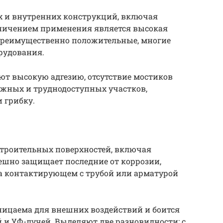
 и внутренних конструкций, включая
ничением применения является высокая
преимущественно положительные, многие
рудования.
т высокую адгезию, отсутствие мостиков
ожных и труднодоступных участков,
и грибку.
строительных поверхностей, включая
пешно защищает последние от коррозии,
на контактирующем с трубой или арматурой
ицаема для внешних воздействий и боится
 и УФ-лучей. Выделяют две разновидности: с