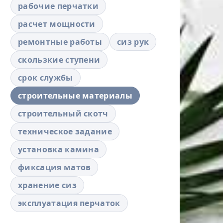
рабочие перчатки
расчет мощности
ремонтные работы
сиз рук
скользкие ступени
срок службы
строительные материалы
строительный скотч
техническое задание
установка камина
фиксация матов
хранение сиз
эксплуатация перчаток