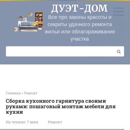
Перейти
ДУЭТ-ДОМ
к
контенту
Все про законы красоты и
секреты удачного ремонта
жилья или облагораживания
участка
Поиск:
Главная
»
Ремонт
Сборка кухонного гарнитура своими
руками: пошаговый монтаж мебели для
кухни
На чтение:
7 мин
Ремонт