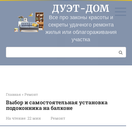
Перейти
ДУЭТ-ДОМ
к
контенту
Все про законы красоты и
секреты удачного ремонта
жилья или облагораживания
участка
Поиск:
Главная
»
Ремонт
Выбор и самостоятельная установка
подоконника на балконе
На чтение:
22 мин
Ремонт