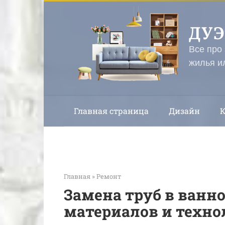
Перейти
к
ДУ
контенту
Все про
жилья и
Главная страница
Дизайн
Главная
»
Ремонт
Замена труб в ванн
материалов и техн