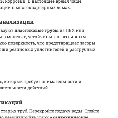
ы коррозии. В настоящее время чаще
зации в многоквартирных домах.
канализации
льзуют
пластиковые трубы
из ПВХ или
ы в монтаже, устойчивы к агрессивным
юю поверхность, что предотвращает засоры.
ощи резиновых уплотнителей и раструбных
с, который требует внимательности и
вательности действий.
никаций
тарых труб. Перекройте подачу воды. Слейте
тно демонтируйте старые
сантехнические