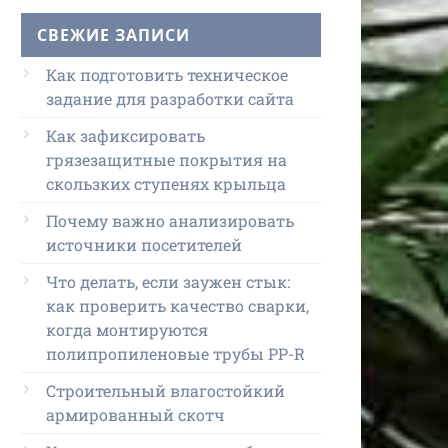
СВЕЖИЕ ЗАПИСИ
Как подготовить техническое
задание для разработки сайта
Как зафиксировать
грязезащитные покрытия на
скользких ступенях крыльца
Почему важно анализировать
источники посетителей
Что делать, если заужен стык:
как проверить качество сварки,
когда монтируются
полипропиленовые трубы PP-R
Строительный влагостойкий
армированный скотч