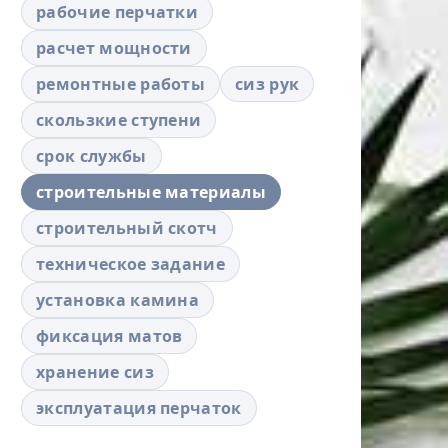
рабочие перчатки
расчет мощности
ремонтные работы
сиз рук
скользкие ступени
срок службы
строительные материалы
строительный скотч
техническое задание
установка камина
фиксация матов
хранение сиз
эксплуатация перчаток