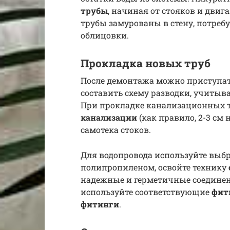
трубы
, начиная от стояков и двиг
трубы замурованы в стену, потреб
облицовки.
Прокладка новых труб
После демонтажа можно приступать
составить схему разводки, учитыв
При прокладке канализационных 
канализации
(как правило, 2-3 см
самотека стоков.
Для водопровода используйте выбр
полипропиленом, освойте технику
надежные и герметичные соединен
используйте соответствующие
фит
фитинги
.