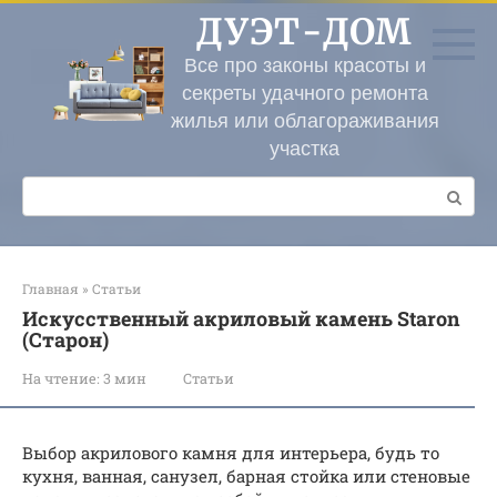
Перейти
ДУЭТ-ДОМ
к
контенту
Все про законы красоты и
секреты удачного ремонта
жилья или облагораживания
участка
Поиск:
Главная
»
Статьи
Искусственный акриловый камень Staron
(Старон)
На чтение:
3 мин
Статьи
Выбор акрилового камня для интерьера, будь то
кухня, ванная, санузел, барная стойка или стеновые