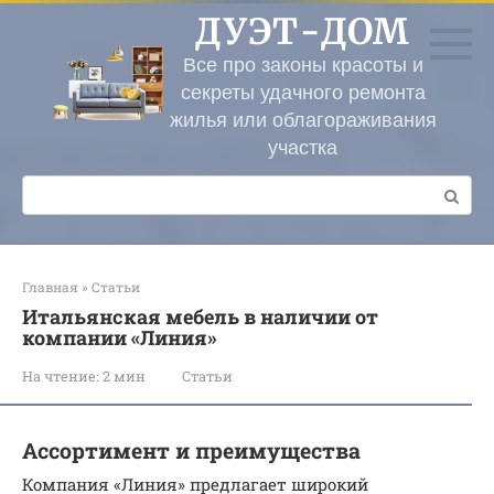
Перейти
ДУЭТ-ДОМ
к
контенту
Все про законы красоты и
секреты удачного ремонта
жилья или облагораживания
участка
Поиск:
Главная
»
Статьи
Итальянская мебель в наличии от
компании «Линия»
На чтение:
2 мин
Статьи
Ассортимент и преимущества
Компания «Линия» предлагает широкий