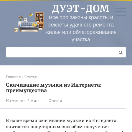
Перейти
ДУЭТ-ДОМ
к
контенту
Все про законы красоты и
секреты удачного ремонта
жилья или облагораживания
участка
Поиск:
Главная
»
Статьи
Скачивание музыки из Интернета:
преимущества
На чтение:
2 мин
Статьи
В наше время скачивание музыки из Интернета
считается популярным способом получения