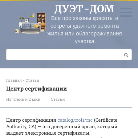
Перейти
ДУЭТ-ДОМ
к
контенту
Все про законы красоты и
секреты удачного ремонта
жилья или облагораживания
участка
Поиск:
Главная
»
Статьи
Центр сертификации
На чтение:
2 мин
Статьи
Центр сертификации
catalog.tools/rsc
(Certificate
Authority, CA) — это доверенный орган, который
выдает электронные сертификаты,