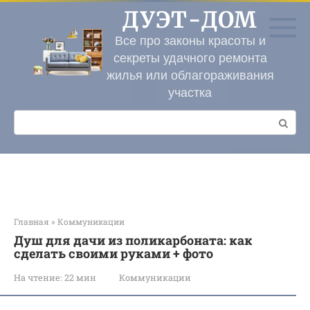
Перейти
ДУЭТ-ДОМ
к
контенту
Все про законы красоты и
секреты удачного ремонта
жилья или облагораживания
участка
Поиск:
Главная
»
Коммуникации
Душ для дачи из поликарбоната: как
сделать своими руками + фото
На чтение:
22 мин
Коммуникации