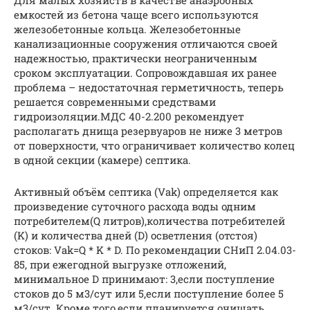
Для малых хозяйств в качестве анаэробных
емкостей из бетона чаще всего используются
железобетонные кольца. Железобетонные
канализационные сооружения отличаются своей
надежностью, практически неограниченным
сроком эксплуатации. Сопровождавшая их ранее
проблема – недостаточная герметичность, теперь
решается современными средствами
гидроизоляции.МДС 40-2.200 рекомендует
располагать днища резервуаров не ниже 3 метров
от поверхности, что ограничивает количество колец
в одной секции (камере) септика.
Активный объём септика (Vak) определяется как
произведение суточного расхода воды одним
потребителем(Q литров),количества потребителей
(K) и количества дней (D) осветления (отстоя)
стоков: Vak=Q * K * D. По рекомендации СНиП 2.04.03-
85, при ежегодной выгрузке отложений,
минимальное D принимают: 3,если поступление
стоков до 5 м3/сут или 5,если поступление более 5
м3/сут. Кроме того,если планируется очищать