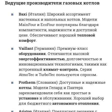
Ведущие производители газовых котлов
Baxi
(Италия): Широкий ассортимент
настенных и напольных котлов. Модели
MainFour и EcoFour популярны благодаря
компактности, надежности и доступной
цене. Обеспечивают хороший
тепловой
комфорт
.
Vaillant
(Германия): Премиум-класс
оборудования
. Отличаются высокой
энергоэффективностью
, долговечностью и
инновационными технологиями, такими как
встроенный
климат-контроль
. Серии
AtmoTec и TurboTec пользуются спросом.
Protherm
(Словакия): Доступные и надежные
котлы
. Модели Гепард и Пантера
зарекомендовали себя как простые в
установке
и обслуживании. Хороший выбор
для бюджетного
автономного отопления
.
Ariston
(Италия): Предлагают решения с