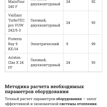
MainFour
24
92
двухконтурный
240 F
Vaillant
TurboTEC
Газовый,
24
93
pro VUW
двухконтурный
242/5-3
Proterm
Ray 9
Электрический
9
99
KE/14
Ariston
Газовый,
Clas X 24
24
93
двухконтурный
FF
Методика расчета необходимых
параметров оборудования
Точный расчет параметров
оборудования
— залог
эффективной и экономичной
системы
отопления
.