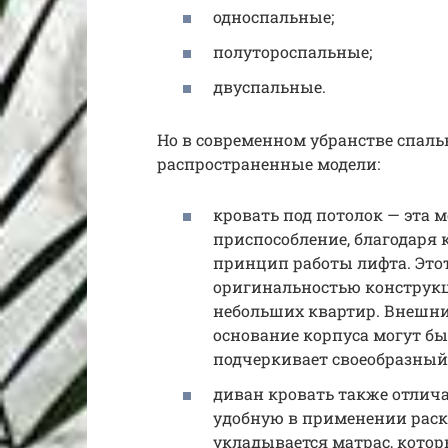
односпальные;
полутороспальные;
двуспальные.
Но в современном убранстве спал
распространенные модели:
кровать под потолок — эта 
приспособление, благодаря
принцип работы лифта. Этот
оригинальностью конструкци
небольших квартир. Внешний
основание корпуса могут б
подчеркивает своеобразный
диван кровать также отлич
удобную в применении раск
укладывается матрас, кото