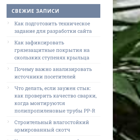
СВЕЖИЕ ЗАПИСИ
Как подготовить техническое
задание для разработки сайта
Как зафиксировать
грязезащитные покрытия на
скользких ступенях крыльца
Почему важно анализировать
источники посетителей
Что делать, если заужен стык:
как проверить качество сварки,
когда монтируются
полипропиленовые трубы PP-R
Строительный влагостойкий
армированный скотч