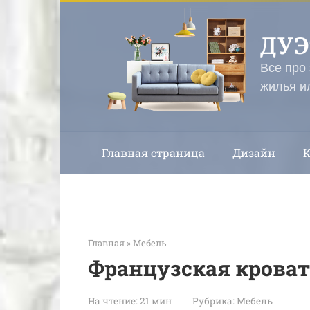
Перейти
к
ДУ
контенту
Все про
жилья и
Главная страница
Дизайн
Главная
»
Мебель
Французская крова
На чтение:
21 мин
Рубрика:
Мебель