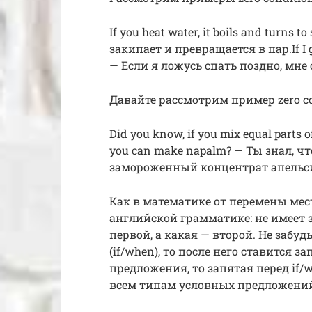
If you heat water, it boils and turns
закипает и превращается в пар.If I go t
— Если я ложусь спать поздно, мне
Давайте рассмотрим пример zero co
Did you know, if you mix equal parts o
you can make napalm? — Ты знал, ч
замороженный концентрат апельси
Как в математике от перемены мест
английской грамматике: не имеет 
первой, а какая — второй. Не забуд
(if/when), то после него ставится з
предложения, то запятая перед if
всем типам условных предложени