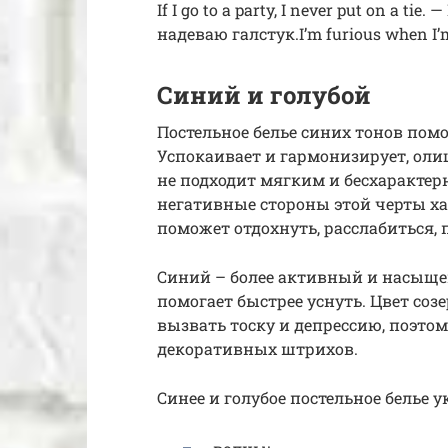
If I go to a party, I never put on a t
надеваю галстук.I’m furious when I’
Синий и голубой
Постельное белье синих тонов помо
Успокаивает и гармонизирует, ол
не подходит мягким и бесхаракте
негативные стороны этой черты ха
поможет отдохнуть, расслабиться,
Синий – более активный и насыще
помогает быстрее уснуть. Цвет со
вызвать тоску и депрессию, поэто
декоративных штрихов.
Синее и голубое постельное бель