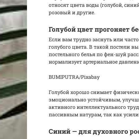
относят цвета воды (голубой, сини
розовый и другие.
Голубой цвет прогоняет б
Если вам трудно заснуть или част
голубого цвета. В такой постели в
постельного белья по фен-шуй расс
нормализует артериальное давлени
BUMIPUTRA/Pixabay
Голубой хорошо снимает физическо
эмоционально устойчивым, улучша
активного интеллектуального труд
пассивным натурам, так как усили
Синий — для духовного ро