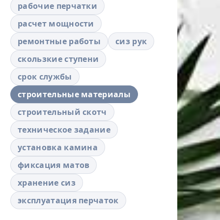
рабочие перчатки
расчет мощности
ремонтные работы
сиз рук
скользкие ступени
срок службы
строительные материалы
строительный скотч
техническое задание
установка камина
фиксация матов
хранение сиз
эксплуатация перчаток