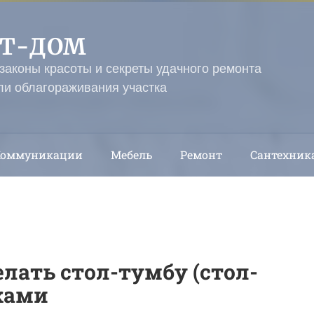
ЭТ-ДОМ
 законы красоты и секреты удачного ремонта
ли облагораживания участка
Коммуникации
Мебель
Ремонт
Сантехник
елать стол-тумбу (стол-
ками