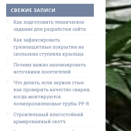
СВЕЖИЕ ЗАПИСИ
Как подготовить техническое
задание для разработки сайта
Как зафиксировать
грязезащитные покрытия на
скользких ступенях крыльца
Почему важно анализировать
источники посетителей
Что делать, если заужен стык:
как проверить качество сварки,
когда монтируются
полипропиленовые трубы PP-R
Строительный влагостойкий
армированный скотч