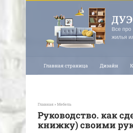
Перейти
к
ДУ
контенту
Все про
жилья и
Главная страница
Дизайн
Главная
»
Мебель
Руководство. как сд
книжку) своими ру