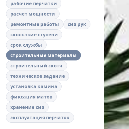
рабочие перчатки
расчет мощности
ремонтные работы
сиз рук
скользкие ступени
срок службы
строительные материалы
строительный скотч
техническое задание
установка камина
фиксация матов
хранение сиз
эксплуатация перчаток