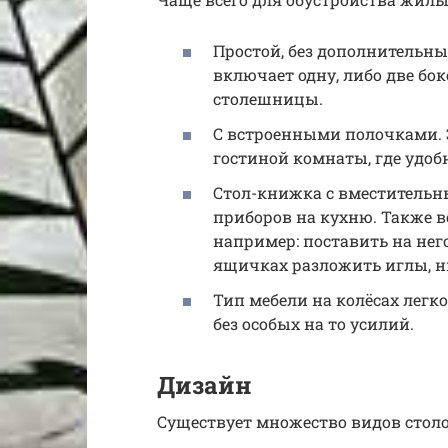
Простой, без дополнительны
включает одну, либо две б
столешницы.
С встроенными полочками. 
гостиной комнаты, где удобн
Стол-книжка с вместитель
приборов на кухню. Также в
например: поставить на не
ящичках разложить иглы, н
Тип мебели на колёсах легк
без особых на то усилий.
Дизайн
Существует множество видов стол