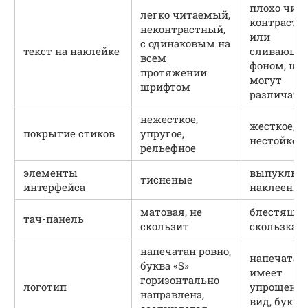
плохо чит
легко читаемый,
контрастн
неконтрастный,
или
с одинаковым на
текст на наклейке
сливающий
всем
фоном, шр
протяжении
могут
шрифтом
различать
нежесткое,
жесткое,
покрытие стиков
упругое,
нестойкое
рельефное
элементы
выпуклые 
тисненые
интерфейса
наклеенны
матовая, не
блестящая
тач-панель
скользит
скользкая
напечатан ровно,
напечатан 
буква «S»
имеет
горизонтально
логотип
упрощенн
направлена,
вид, буква 