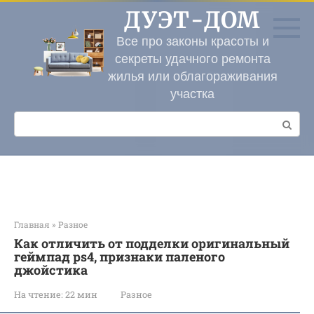
Перейти
ДУЭТ-ДОМ
к
контенту
Все про законы красоты и
секреты удачного ремонта
жилья или облагораживания
участка
Поиск:
Главная
»
Разное
Как отличить от подделки оригинальный
геймпад ps4, признаки паленого
джойстика
На чтение:
22 мин
Разное