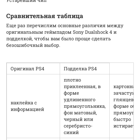
Сравнительная таблица
Еще раз перечислим основные различия между
оригинальным геймпадом Sony Dualshock 4 и
подделкой, чтобы вам было проще сделать
безошибочный выбор.
Оригинал PS4
Подделка PS4
плотно
приклеенная, в
картонная,
форме
зачастую
удлиненного
глянцевая,
наклейка с
прямоугольника,
форме обы
информацией
фон матовый,
прямоугол
черный или
быстро
серебристо-
истираетс
синий