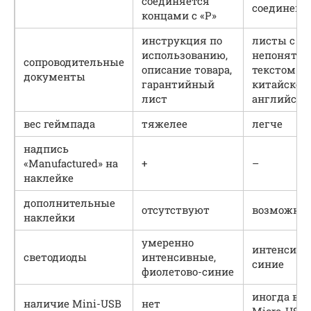
соединяется
соединена 
концами с «P»
инструкция по
листы с
использованию,
непонятн
сопроводительные
описание товара,
текстом на
документы
гарантийный
китайском
лист
английско
вес геймпада
тяжелее
легче
надпись
«Manufactured» на
+
–
наклейке
дополнительные
отсутствуют
возможны
наклейки
умеренно
интенсивн
светодиоды
интенсивные,
синие
фиолетово-синие
иногда вз
наличие Mini-USB
нет
Micro-USB