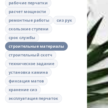
рабочие перчатки
расчет мощности
ремонтные работы
сиз рук
скользкие ступени
срок службы
строительные материалы
строительный скотч
техническое задание
установка камина
фиксация матов
хранение сиз
эксплуатация перчаток