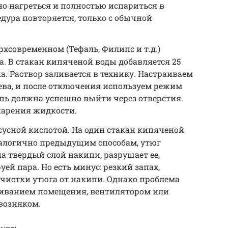
о нагреться и полностью испариться в
едура повторяется, только с обычной
рхсовременном (Тефаль, Филипс и т.д.)
. В стакан кипяченой воды добавляется 25
 Раствор заливается в технику. Настраиваем
ва, и после отключения используем режим
ипь должна успешно выйти через отверстия.
парения жидкости.
сусной кислотой. На один стакан кипяченой
налогично предыдущим способам, утюг
на твердый слой накипи, разрушает ее,
уей пара. Но есть минус: резкий запах,
чистки утюга от накипи. Однако проблема
иванием помещения, вентилятором или
возняком.