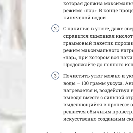
которая должна максимальн
режиме «пар». В конце проц
кипяченой водой.
С накипью в утюге, даже све
справится лимонная кислота
граммовый пакетик порошка.
режим максимального нагре
«пар», при котором вся нак
Продолжайте до полного ис
Почистить утюг можно и ук
воды – 100 грамм уксуса. А
нагревается и, воздействуя 
выводя вместе с сильной стр
выделяющийся в процессе о
решается обычным проветр
искусственно созданным ск