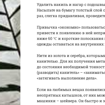
Удалить накипь и нагар с подошвы
Насыпьте на бумагу толстый слой с
раз, слегка придавливая, проведит
Привычка «экономно» пользовать
привести к появлению в ней непри
ниже 60 ℃ и короткие полоскания 
одежды оставаться на внутренних 
Нити из золота и серебра, которы
канителью. Для их получения мет
до состояния необходимой тонкост
(разводить) канитель» – «занимать
«затягивать выполнение дела».
Если на любимых вещах появилис
неопрятных катышков, от них мо
машинки – шейвера. Он быстро и 