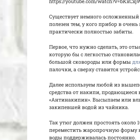
https://youtube.com/watch?v=bKxCxj
Существует немного осложненный с
полезен тем, у кого прибор в очен
практически полностью забиты.
Первое, что нужно сделать, это о
которую бы с легкостью становилас
большой сковороды или формы
дл
палочки, а сверху ставится устройс
Далее используем любой из вышеп
средства от накипи, продающиеся в
«Антинакипин». Высыпаем или влив
закипевшей водой из чайника.
Так утюг должен простоять около 
переместить жаропрочную форму на
воды поддерживалась постоянно.