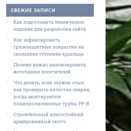
СВЕЖИЕ ЗАПИСИ
Как подготовить техническое
задание для разработки сайта
Как зафиксировать
грязезащитные покрытия на
скользких ступенях крыльца
Почему важно анализировать
источники посетителей
Что делать, если заужен стык:
как проверить качество сварки,
когда монтируются
полипропиленовые трубы PP-R
Строительный влагостойкий
армированный скотч