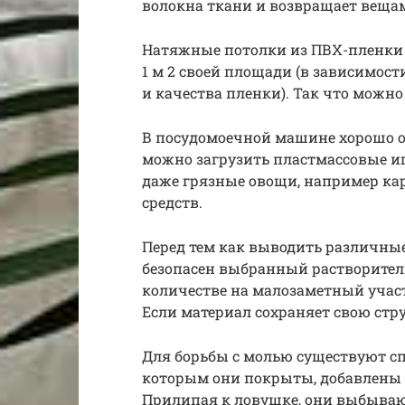
волокна ткани и возвращает веща
Натяжные потолки из ПВХ-пленки с
1 м 2 своей площади (в зависимост
и качества пленки). Так что можно 
В посудомоечной машине хорошо о
можно загрузить пластмассовые и
даже грязные овощи, например ка
средств.
Перед тем как выводить различные
безопасен выбранный растворитель
количестве на малозаметный участ
Если материал сохраняет свою стру
Для борьбы с молью существуют с
которым они покрыты, добавлены
Прилипая к ловушке, они выбывают